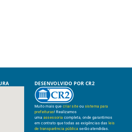
TURA
DESENVOLVIDO POR CR2
Muito mais que
criar site
ou
sistema para
prefeituras
! Realizamos
uma
assessoria
completa, onde garantimos
em contrato que todas as exigências das
leis
de transparência pública
serão atendidas.