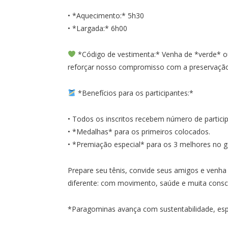
•⁠ ⁠*Aquecimento:* 5h30
•⁠ ⁠*Largada:* 6h00
*Código de vestimenta:* Venha de *verde* ou
reforçar nosso compromisso com a preservação
*Benefícios para os participantes:*
•⁠ ⁠Todos os inscritos recebem número de partici
•⁠ ⁠*Medalhas* para os primeiros colocados.
•⁠ ⁠*Premiação especial* para os 3 melhores no g
Prepare seu tênis, convide seus amigos e venh
diferente: com movimento, saúde e muita consc
*Paragominas avança com sustentabilidade, espo