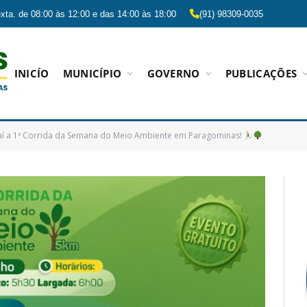
xta. de 08:00 às 12:00 e das 14:00 às 18:00
(91) 98309-0035
INICÍO
MUNICÍPIO
GOVERNO
PUBLICAÇÕES
í a 1ª Corrida da Semana do Meio Ambiente em Paragominas!