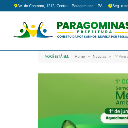
Av. do Contorno, 1212, Centro – Paragominas – PA
Seg. a se
VOCÊ ESTÁ EM:
Home
Notícias
Vem a
»
»