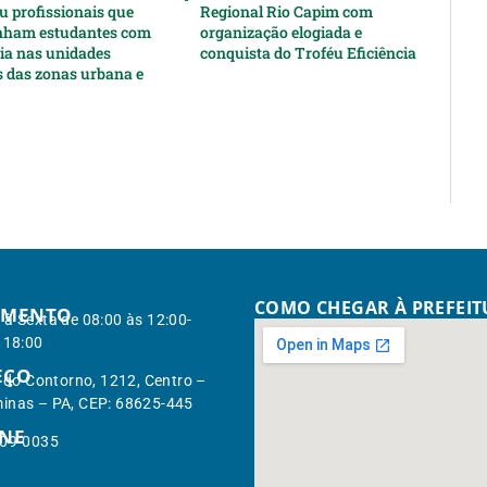
u profissionais que
Regional Rio Capim com
ham estudantes com
organização elogiada e
cia nas unidades
conquista do Troféu Eficiência
s das zonas urbana e
COMO CHEGAR À PREFEI
IMENTO
à Sexta de 08:00 às 12:00-
 18:00
EÇO
. do Contorno, 1212, Centro –
inas – PA, CEP: 68625-445
ONE
309-0035