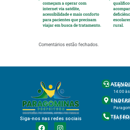
começam a operar com
qualifico
internet via satélite,
acompan
acessibilidade e mais conforto
deficiên
para pacientes que precisam
escolare
viajar em busca de tratamento.
rural.
Comentários estão fechados.
ATEND
Segunda 
14:00 às
ENDER
End.: Av
Paragom
TELEF
(91) 98
Siga-nos nas redes sociais