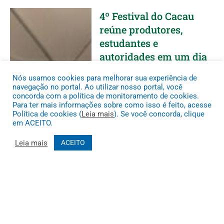
4º Festival do Cacau
reúne produtores,
estudantes e
autoridades em um dia
de troca de
Nós usamos cookies para melhorar sua experiência de
conhecimentos e
navegação no portal. Ao utilizar nosso portal, você
valorização da
concorda com a política de monitoramento de cookies.
Para ter mais informações sobre como isso é feito, acesse
cacauicultura em
Política de cookies (
Leia mais
). Se você concorda, clique
Paragominas
em ACEITO.
9 DE JULHO DE 2026
Leia mais
ACEITO