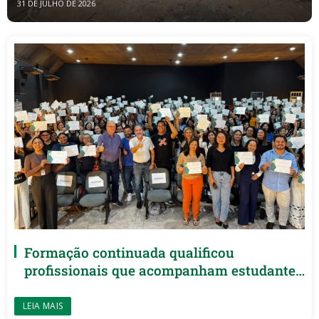
31 DE JULHO DE 2026
Formação continuada qualificou
profissionais que acompanham estudantes
com deficiência nas unidades escolares
das zonas urbana e rural.
LEIA MAIS