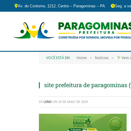
Av. do Contorno, 1212, Centro – Paragominas – PA
Seg. a se
VOCÊ ESTÁ EM:
Home
Notícias
Vem a
»
»
site prefeitura de paragominas (
DE
LENO
ON
29 DE MAIO DE 2025