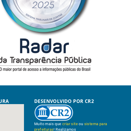
TURA
DESENVOLVIDO POR CR2
Muito mais que
criar site
ou
sistema para
prefeituras
! Realizamos