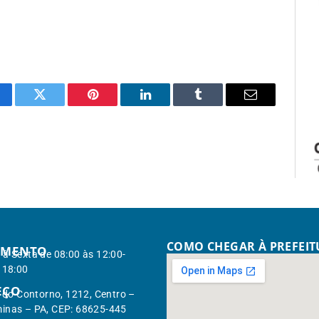
cebook
Twitter
Pinterest
LinkedIn
Tumblr
Email
COMO CHEGAR À PREFEI
IMENTO
à Sexta de 08:00 às 12:00-
 18:00
EÇO
. do Contorno, 1212, Centro –
inas – PA, CEP: 68625-445