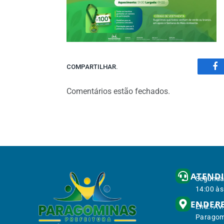
COMPARTILHAR.
Fa
Comentários estão fechados.
ATEND
Segunda 
14:00 às
ENDER
End.: Av
Paragom