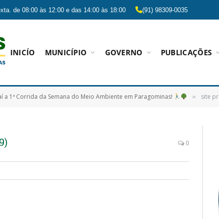
xta. de 08:00 às 12:00 e das 14:00 às 18:00
(91) 98309-0035
INICÍO
MUNICÍPIO
GOVERNO
PUBLICAÇÕES
í a 1ª Corrida da Semana do Meio Ambiente em Paragominas!
site p
»
9)
0