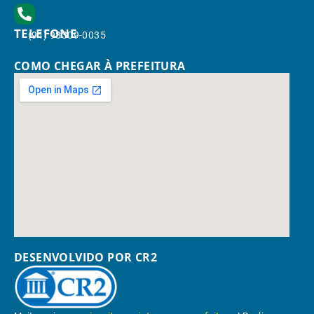
TELEFONE
(91) 98309-0035
COMO CHEGAR À PREFEITURA
DESENVOLVIDO POR CR2