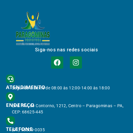
Siga-nos nas redes sociais
ATENDIMENTO
Segunda à Sexta de 08:00 às 12:00-14:00 às 18:00
ENDEREÇO
End.: Av. do Contorno, 1212, Centro – Paragominas – PA,
CEP: 68625-445
TELEFONE
(91) 98309-0035