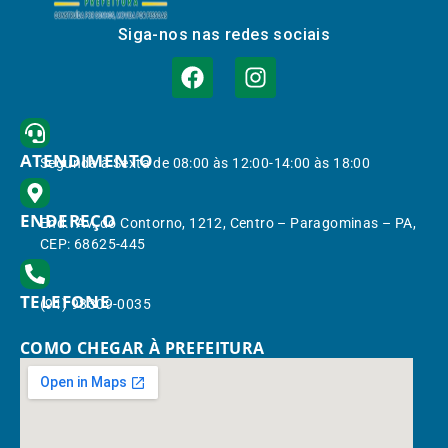
Siga-nos nas redes sociais
ATENDIMENTO
Segunda à Sexta de 08:00 às 12:00-14:00 às 18:00
ENDEREÇO
End.: Av. do Contorno, 1212, Centro – Paragominas – PA,
CEP: 68625-445
TELEFONE
(91) 98309-0035
COMO CHEGAR À PREFEITURA