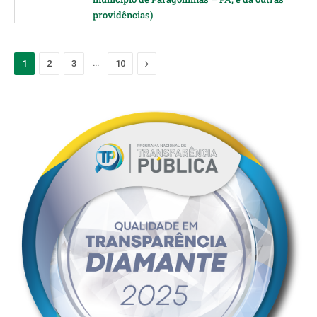
providências)
…
Next
1
2
3
10