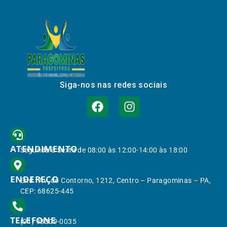
Siga-nos nas redes sociais
ATENDIMENTO
Segunda à Sexta de 08:00 às 12:00-14:00 às 18:00
ENDEREÇO
End.: Av. do Contorno, 1212, Centro – Paragominas – PA,
CEP: 68625-445
TELEFONE
(91) 98309-0035