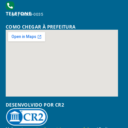
TELEFONE
(91) 98309-0035
COMO CHEGAR À PREFEITURA
DESENVOLVIDO POR CR2