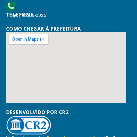
TELEFONE
(91) 98309-0035
COMO CHEGAR À PREFEITURA
DESENVOLVIDO POR CR2