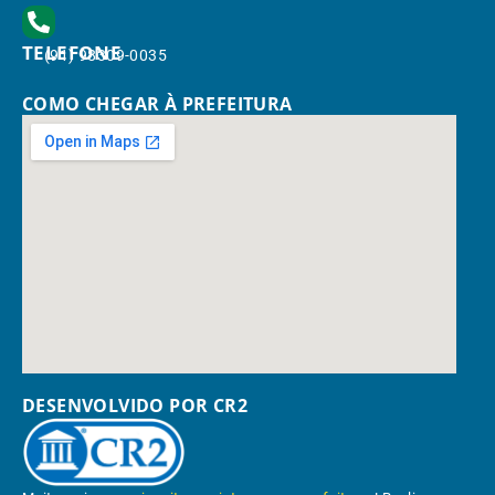
TELEFONE
(91) 98309-0035
COMO CHEGAR À PREFEITURA
DESENVOLVIDO POR CR2