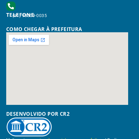
TELEFONE
(91) 98309-0035
COMO CHEGAR À PREFEITURA
DESENVOLVIDO POR CR2