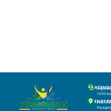
ATEND
Segunda 
14:00 às
ENDER
End.: Av
Paragom