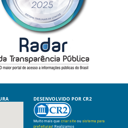
TURA
DESENVOLVIDO POR CR2
Muito mais que
criar site
ou
sistema para
prefeituras
! Realizamos