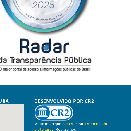
TURA
DESENVOLVIDO POR CR2
Muito mais que
criar site
ou
sistema para
prefeituras
! Realizamos