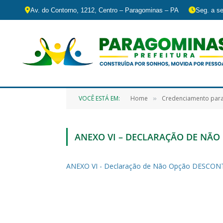
Av. do Contorno, 1212, Centro – Paragominas – PA
Seg. a se
VOCÊ ESTÁ EM:
Home
Credenciamento para
»
ANEXO VI – DECLARAÇÃO DE NÃO
ANEXO VI - Declaração de Não Opção DESCO