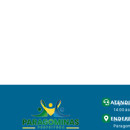
ATEND
Segunda 
14:00 às
ENDER
End.: Av
Paragom