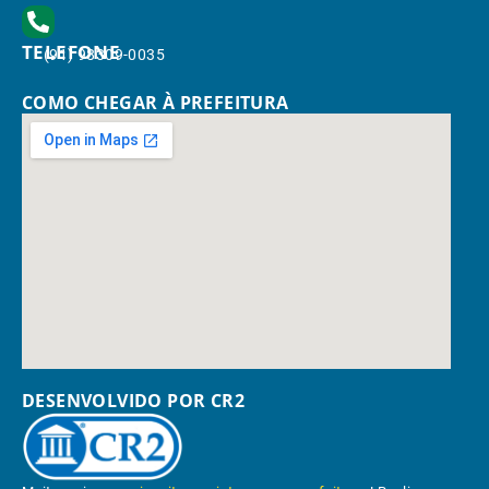
TELEFONE
(91) 98309-0035
COMO CHEGAR À PREFEITURA
DESENVOLVIDO POR CR2