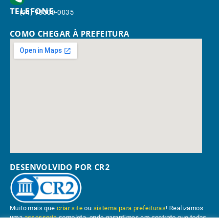
TELEFONE
(91) 98309-0035
COMO CHEGAR À PREFEITURA
DESENVOLVIDO POR CR2
Muito mais que
criar site
ou
sistema para prefeituras
! Realizamos
uma
assessoria
completa, onde garantimos em contrato que todas