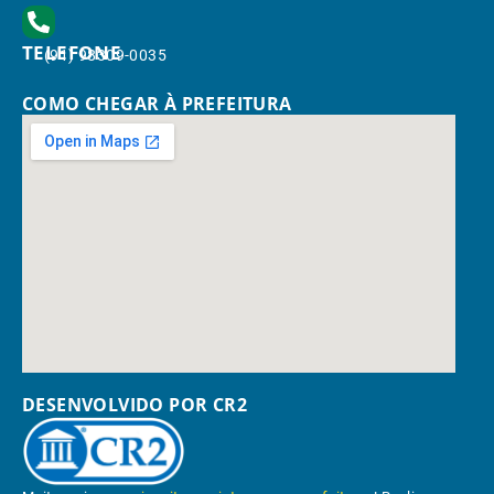
TELEFONE
(91) 98309-0035
COMO CHEGAR À PREFEITURA
DESENVOLVIDO POR CR2