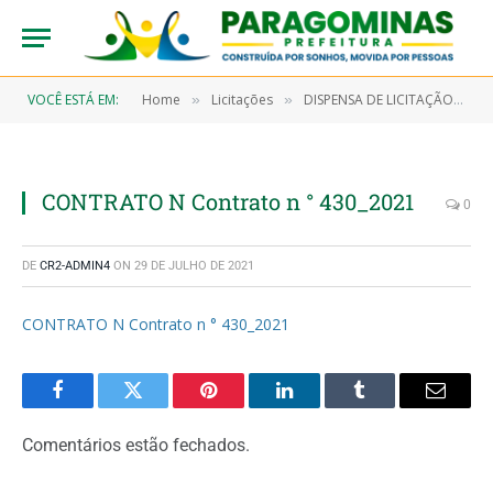
VOCÊ ESTÁ EM:
Home
Licitações
DISPENSA DE LICITAÇÃO Nº 7/2021-00010 (AQUISIÇÃO DE GÁS OXIGÊNIO MEDICINAL EM CILINDROS DE 7 A 10M³, 0,6M³ A 1,0M³ E 2,5 A 3,5M, OBJETIVANDO ATENDER A SECRETARIA MUNICIPAL DE SAÚDE E SEUS PROGRAMAS, HOSPITAL MUNICIPAL E UNIDADE DE PRONTO ATENDIMENTO – UPA)
»
»
CONTRATO N Contrato n ° 430_2021
0
DE
CR2-ADMIN4
ON
29 DE JULHO DE 2021
CONTRATO N Contrato n ° 430_2021
Facebook
Twitter
Pinterest
LinkedIn
Tumblr
Email
Comentários estão fechados.