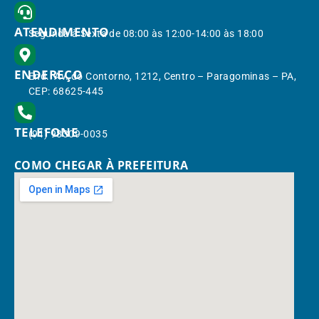
ATENDIMENTO
Segunda à Sexta de 08:00 às 12:00-14:00 às 18:00
ENDEREÇO
End.: Av. do Contorno, 1212, Centro – Paragominas – PA,
CEP: 68625-445
TELEFONE
(91) 98309-0035
COMO CHEGAR À PREFEITURA