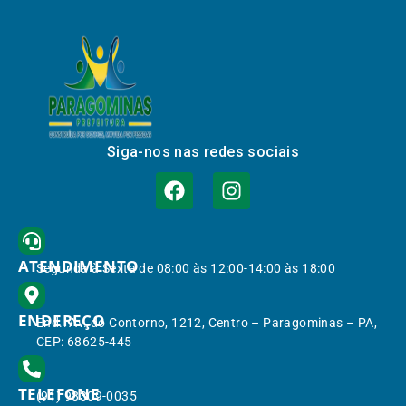
Siga-nos nas redes sociais
ATENDIMENTO
Segunda à Sexta de 08:00 às 12:00-14:00 às 18:00
ENDEREÇO
End.: Av. do Contorno, 1212, Centro – Paragominas – PA,
CEP: 68625-445
TELEFONE
(91) 98309-0035