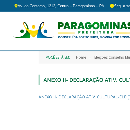
Av. do Contorno, 1212, Centro – Paragominas – PA
Seg. a se
VOCÊ ESTÁ EM:
Home
Eleições Conselho Mun
»
ANEXO II- DECLARAÇÃO ATIV. CU
ANEXO II- DECLARAÇÃO ATIV. CULTURAL-ELE