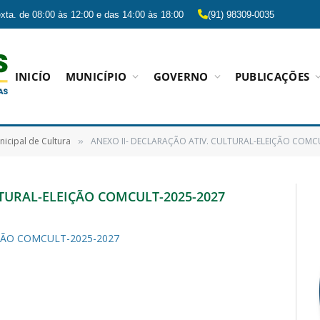
xta. de 08:00 às 12:00 e das 14:00 às 18:00
(91) 98309-0035
INICÍO
MUNICÍPIO
GOVERNO
PUBLICAÇÕES
icipal de Cultura
ANEXO II- DECLARAÇÃO ATIV. CULTURAL-ELEIÇÃO COMC
»
LTURAL-ELEIÇÃO COMCULT-2025-2027
IÇÃO COMCULT-2025-2027