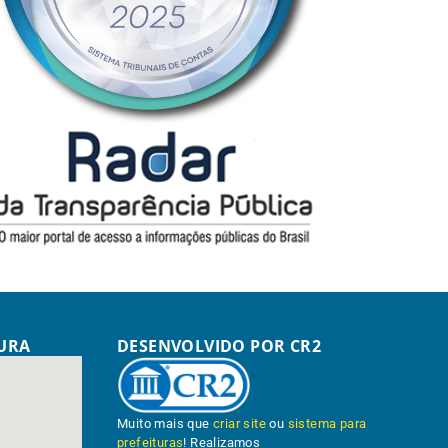
TURA
DESENVOLVIDO POR CR2
Muito mais que
criar site
ou
sistema para
prefeituras
! Realizamos