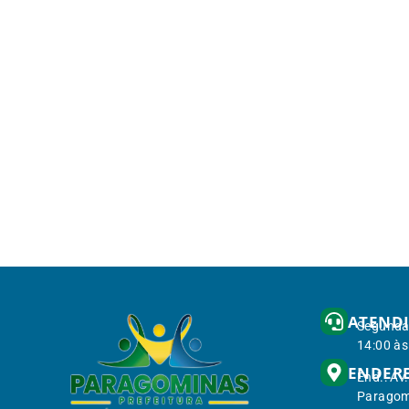
ATEND
Segunda 
14:00 às
ENDER
End.: Av
Paragom