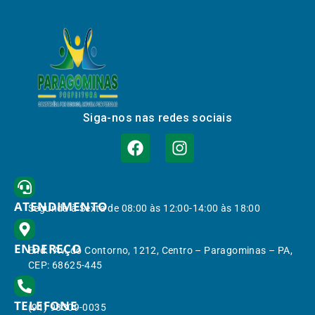
Siga-nos nas redes sociais
ATENDIMENTO
Segunda à Sexta de 08:00 às 12:00-14:00 às 18:00
ENDEREÇO
End.: Av. do Contorno, 1212, Centro – Paragominas – PA,
CEP: 68625-445
TELEFONE
(91) 98309-0035