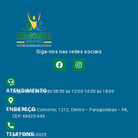
Siga-nos nas redes sociais
ATENDIMENTO
Segunda à Sexta de 08:00 às 12:00-14:00 às 18:00
ENDEREÇO
End.: Av. do Contorno, 1212, Centro – Paragominas – PA,
CEP: 68625-445
TELEFONE
(91) 98309-0035