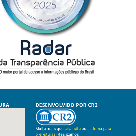
TURA
DESENVOLVIDO POR CR2
Muito mais que
criar site
ou
sistema para
prefeituras
! Realizamos