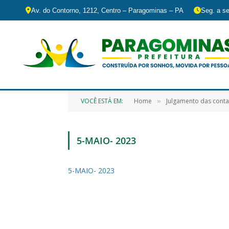
Av. do Contorno, 1212, Centro – Paragominas – PA
Seg. a se
VOCÊ ESTÁ EM:
Home
Julgamento das conta
»
5-MAIO- 2023
5-MAIO- 2023