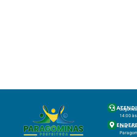
ATEND
Segunda 
14:00 às
ENDER
End.: Av
Paragom