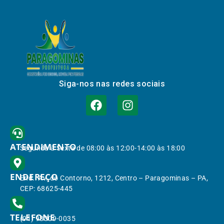
Siga-nos nas redes sociais
ATENDIMENTO
Segunda à Sexta de 08:00 às 12:00-14:00 às 18:00
ENDEREÇO
End.: Av. do Contorno, 1212, Centro – Paragominas – PA,
CEP: 68625-445
TELEFONE
(91) 98309-0035