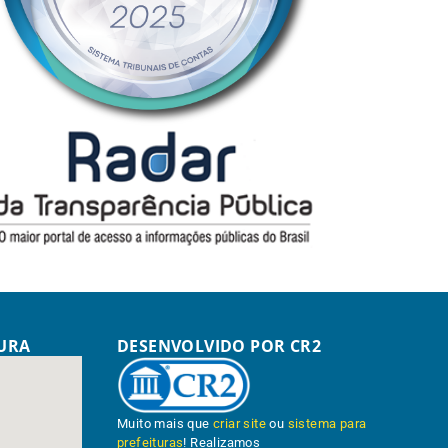
TURA
DESENVOLVIDO POR CR2
Muito mais que
criar site
ou
sistema para
prefeituras
! Realizamos