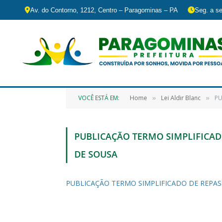
Av. do Contorno, 1212, Centro – Paragominas – PA
Seg. a se
VOCÊ ESTÁ EM:
Home
Lei Aldir Blanc
PU
»
»
PUBLICAÇÃO TERMO SIMPLIFICADO
DE SOUSA
PUBLICAÇÃO TERMO SIMPLIFICADO DE REPASS