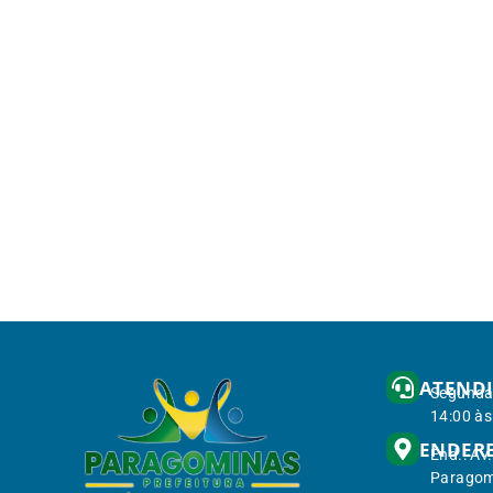
ATEND
Segunda 
14:00 às
ENDER
End.: Av
Paragom