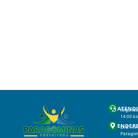
ATEND
Segunda 
14:00 às
ENDER
End.: Av
Paragom