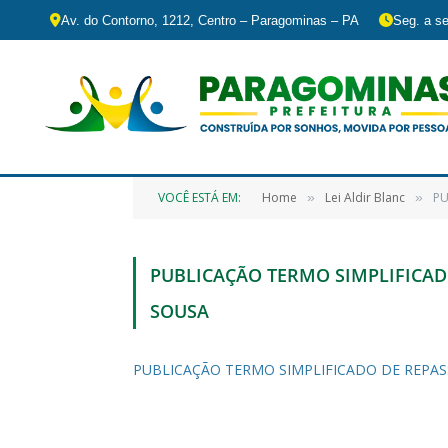
Av. do Contorno, 1212, Centro – Paragominas – PA
Seg. a se
VOCÊ ESTÁ EM:
Home
Lei Aldir Blanc
PU
»
»
PUBLICAÇÃO TERMO SIMPLIFICADO
SOUSA
PUBLICAÇÃO TERMO SIMPLIFICADO DE REPASSE