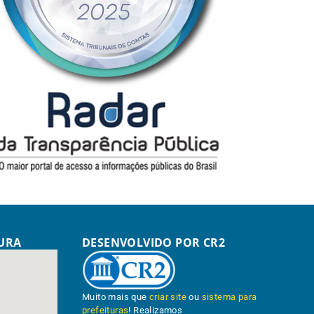
TURA
DESENVOLVIDO POR CR2
Muito mais que
criar site
ou
sistema para
prefeituras
! Realizamos