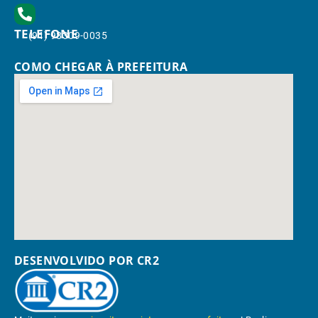
TELEFONE
(91) 98309-0035
COMO CHEGAR À PREFEITURA
DESENVOLVIDO POR CR2