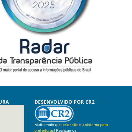
TURA
DESENVOLVIDO POR CR2
Muito mais que
criar site
ou
sistema para
prefeituras
! Realizamos