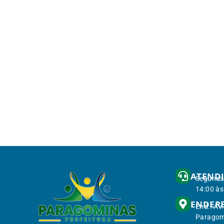
ATEND
Segunda 
14:00 às
ENDER
End.: Av
Paragom