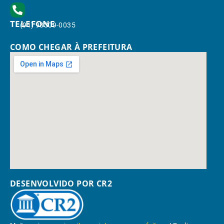
TELEFONE
(91) 98309-0035
COMO CHEGAR À PREFEITURA
DESENVOLVIDO POR CR2