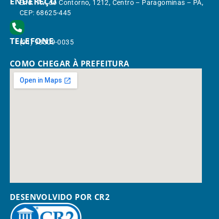
ENDEREÇO
End.: Av. do Contorno, 1212, Centro – Paragominas – PA,
CEP: 68625-445
TELEFONE
(91) 98309-0035
COMO CHEGAR À PREFEITURA
DESENVOLVIDO POR CR2