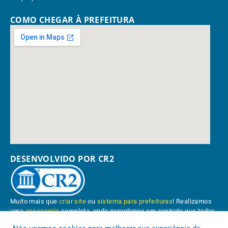
COMO CHEGAR À PREFEITURA
DESENVOLVIDO POR CR2
Muito mais que
criar site
ou
sistema para prefeituras
! Realizamos
uma
assessoria
completa, onde garantimos em contrato que todas
as exigências das
leis de transparência pública
serão atendidas.