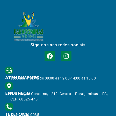
Siga-nos nas redes sociais
ATENDIMENTO
Segunda à Sexta de 08:00 às 12:00-14:00 às 18:00
ENDEREÇO
End.: Av. do Contorno, 1212, Centro – Paragominas – PA,
CEP: 68625-445
TELEFONE
(91) 98309-0035