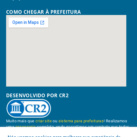
COMO CHEGAR À PREFEITURA
DESENVOLVIDO POR CR2
Muito mais que
criar site
ou
sistema para prefeituras
! Realizamos
uma
assessoria
completa, onde garantimos em contrato que todas
as exigências das
leis de transparência pública
serão atendidas.