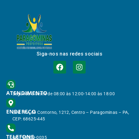
Siga-nos nas redes sociais
ATENDIMENTO
Segunda à Sexta de 08:00 às 12:00-14:00 às 18:00
ENDEREÇO
End.: Av. do Contorno, 1212, Centro – Paragominas – PA,
CEP: 68625-445
TELEFONE
(91) 98309-0035