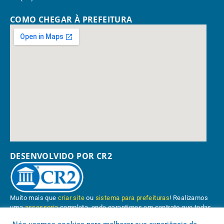
COMO CHEGAR À PREFEITURA
DESENVOLVIDO POR CR2
Muito mais que
criar site
ou
sistema para prefeituras
! Realizamos
uma
assessoria
completa, onde garantimos em contrato que todas
as exigências das
leis de transparência pública
serão atendidas.