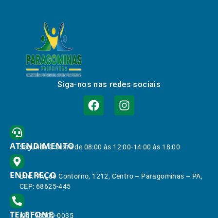
Siga-nos nas redes sociais
ATENDIMENTO
Segunda à Sexta de 08:00 às 12:00-14:00 às 18:00
ENDEREÇO
End.: Av. do Contorno, 1212, Centro – Paragominas – PA,
CEP: 68625-445
TELEFONE
(91) 98309-0035