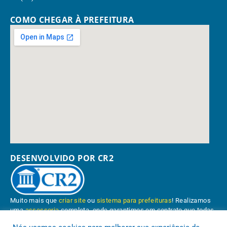
COMO CHEGAR À PREFEITURA
DESENVOLVIDO POR CR2
Muito mais que
criar site
ou
sistema para prefeituras
! Realizamos
uma
assessoria
completa, onde garantimos em contrato que todas
as exigências das
leis de transparência pública
serão atendidas.