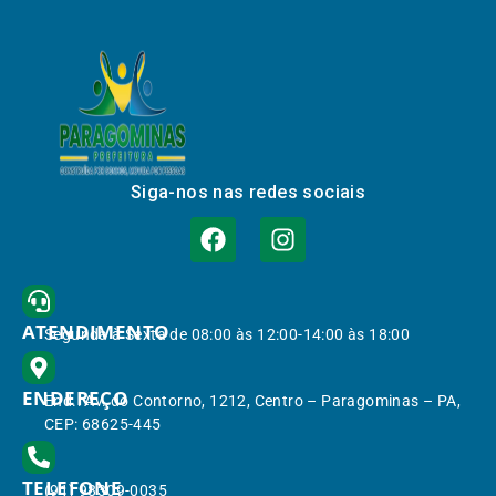
Siga-nos nas redes sociais
ATENDIMENTO
Segunda à Sexta de 08:00 às 12:00-14:00 às 18:00
ENDEREÇO
End.: Av. do Contorno, 1212, Centro – Paragominas – PA,
CEP: 68625-445
TELEFONE
(91) 98309-0035