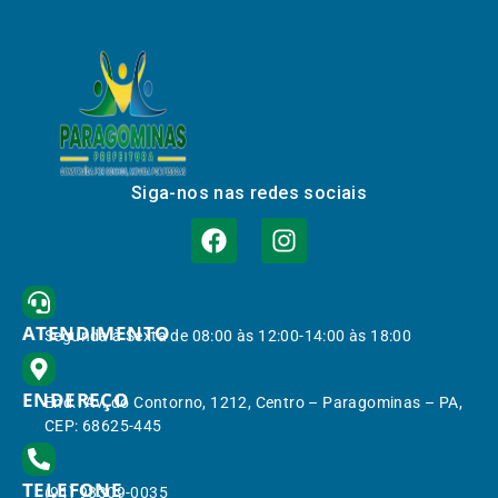
Siga-nos nas redes sociais
ATENDIMENTO
Segunda à Sexta de 08:00 às 12:00-14:00 às 18:00
ENDEREÇO
End.: Av. do Contorno, 1212, Centro – Paragominas – PA,
CEP: 68625-445
TELEFONE
(91) 98309-0035