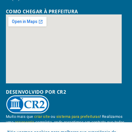
COMO CHEGAR À PREFEITURA
DESENVOLVIDO POR CR2
Muito mais que
criar site
ou
sistema para prefeituras
! Realizamos
uma
assessoria
completa, onde garantimos em contrato que todas
as exigências das
leis de transparência pública
serão atendidas.