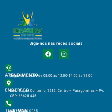
Siga-nos nas redes sociais
ATENDIMENTO
Segunda à Sexta de 08:00 às 12:00-14:00 às 18:00
ENDEREÇO
End.: Av. do Contorno, 1212, Centro – Paragominas – PA,
CEP: 68625-445
TELEFONE
(91) 98309-0035