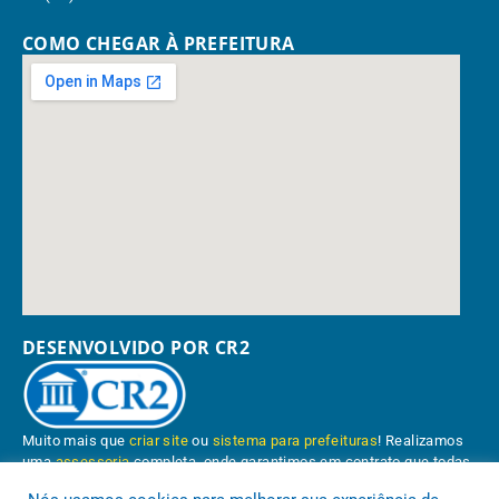
COMO CHEGAR À PREFEITURA
DESENVOLVIDO POR CR2
Muito mais que
criar site
ou
sistema para prefeituras
! Realizamos
uma
assessoria
completa, onde garantimos em contrato que todas
as exigências das
leis de transparência pública
serão atendidas.