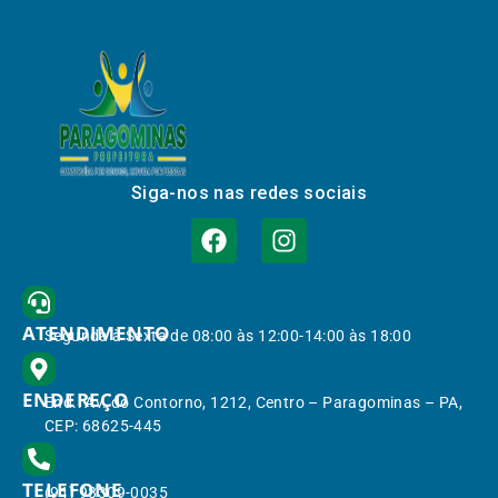
Siga-nos nas redes sociais
ATENDIMENTO
Segunda à Sexta de 08:00 às 12:00-14:00 às 18:00
ENDEREÇO
End.: Av. do Contorno, 1212, Centro – Paragominas – PA,
CEP: 68625-445
TELEFONE
(91) 98309-0035