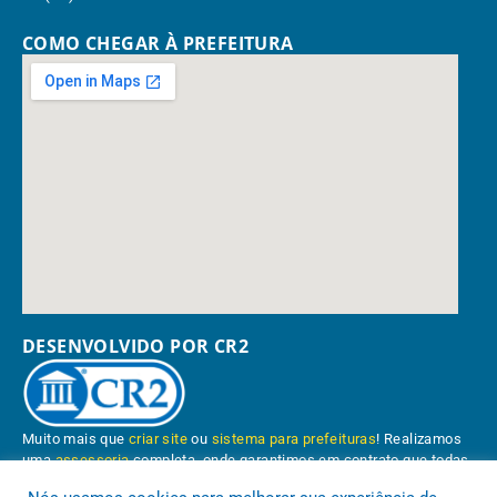
COMO CHEGAR À PREFEITURA
DESENVOLVIDO POR CR2
Muito mais que
criar site
ou
sistema para prefeituras
! Realizamos
uma
assessoria
completa, onde garantimos em contrato que todas
as exigências das
leis de transparência pública
serão atendidas.