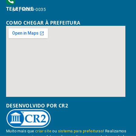
TELEFONE
(91) 98309-0035
COMO CHEGAR À PREFEITURA
DESENVOLVIDO POR CR2
Muito mais que
criar site
ou
sistema para prefeituras
! Realizamos