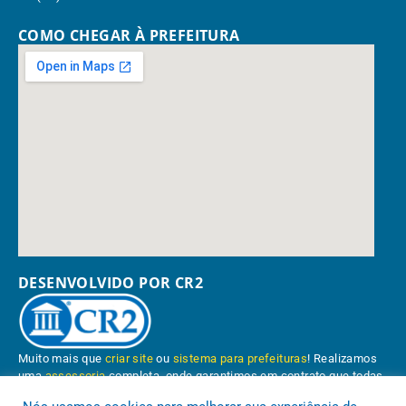
COMO CHEGAR À PREFEITURA
DESENVOLVIDO POR CR2
Muito mais que
criar site
ou
sistema para prefeituras
! Realizamos
uma
assessoria
completa, onde garantimos em contrato que todas
as exigências das
leis de transparência pública
serão atendidas.