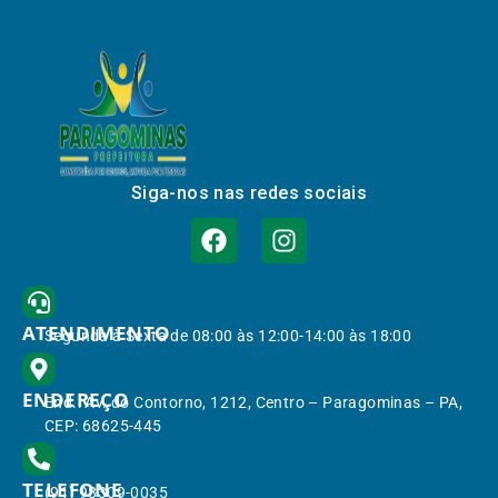
Siga-nos nas redes sociais
ATENDIMENTO
Segunda à Sexta de 08:00 às 12:00-14:00 às 18:00
ENDEREÇO
End.: Av. do Contorno, 1212, Centro – Paragominas – PA,
CEP: 68625-445
TELEFONE
(91) 98309-0035