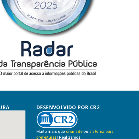
TURA
DESENVOLVIDO POR CR2
Muito mais que
criar site
ou
sistema para
prefeituras
! Realizamos