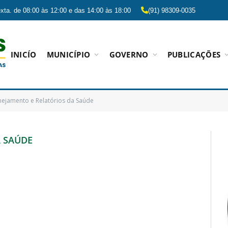
xta. de 08:00 às 12:00 e das 14:00 às 18:00
(91) 98309-0035
INICÍO
MUNICÍPIO
GOVERNO
PUBLICAÇÕES
nejamento e Relatórios da Saúde
A SAÚDE