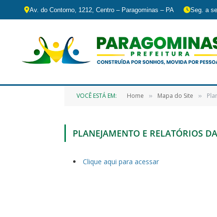
Av. do Contorno, 1212, Centro – Paragominas – PA
Seg. a se
VOCÊ ESTÁ EM:
Home
Mapa do Site
Pla
»
»
PLANEJAMENTO E RELATÓRIOS D
Clique aqui para acessar