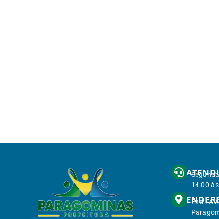
ATEND
Segunda 
14:00 às
ENDER
End.: Av
Paragom