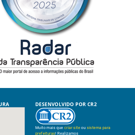
TURA
DESENVOLVIDO POR CR2
Muito mais que
criar site
ou
sistema para
prefeituras
! Realizamos