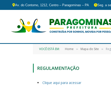
Av. do Contorno, 1212, Centro – Paragominas – PA
Seg. a se
VOCÊ ESTÁ EM:
Home
Mapa do Site
Reg
»
»
REGULAMENTAÇÃO
Clique aqui para acessar