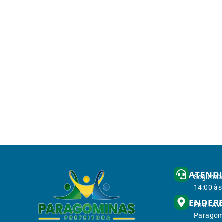
ATEND
Segunda 
14:00 às
ENDER
End.: Av
Paragom