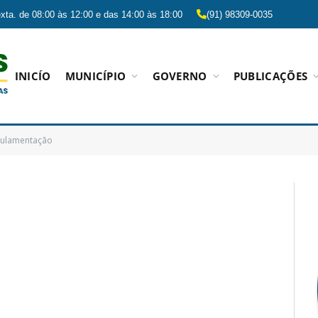
xta. de 08:00 às 12:00 e das 14:00 às 18:00
(91) 98309-0035
INICÍO
MUNICÍPIO
GOVERNO
PUBLICAÇÕES
ulamentação