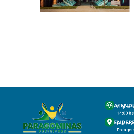
ATEND
Segunda 
14:00 às
ENDER
End.: Av
Paragom