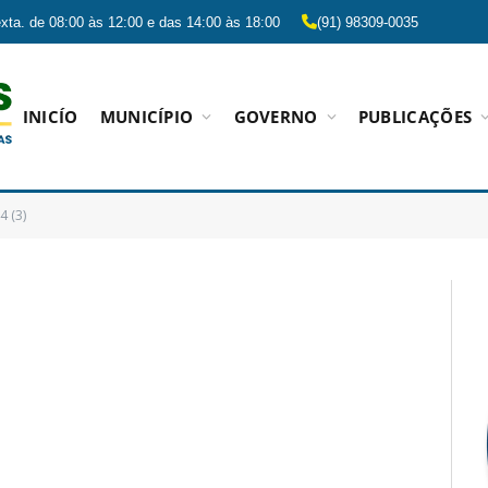
xta. de 08:00 às 12:00 e das 14:00 às 18:00
(91) 98309-0035
INICÍO
MUNICÍPIO
GOVERNO
PUBLICAÇÕES
 (3)