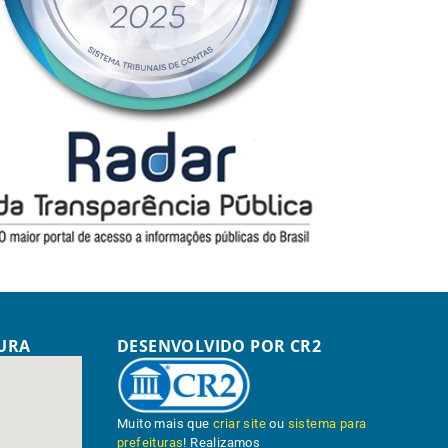
TURA
DESENVOLVIDO POR CR2
Muito mais que
criar site
ou
sistema para
prefeituras
! Realizamos