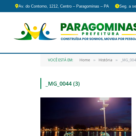
Av. do Contorno, 1212, Centro – Paragominas – PA
Seg. a se
VOCÊ ESTÁ EM:
Home
História
_MG_0044
»
»
_MG_0044 (3)