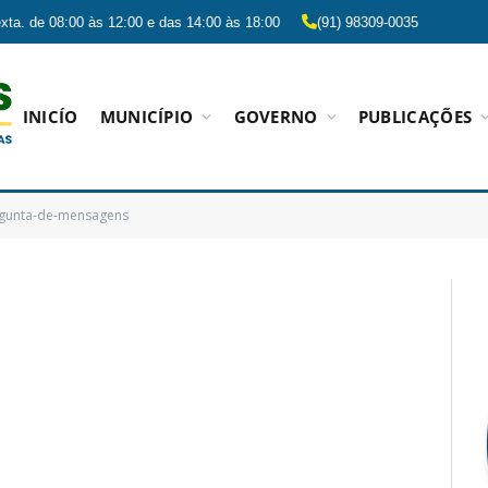
xta. de 08:00 às 12:00 e das 14:00 às 18:00
(91) 98309-0035
INICÍO
MUNICÍPIO
GOVERNO
PUBLICAÇÕES
gunta-de-mensagens