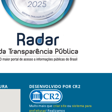
TURA
DESENVOLVIDO POR CR2
Muito mais que
criar site
ou
sistema para
prefeituras
! Realizamos