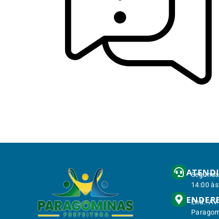
ATEND
Segunda 
14:00 às
ENDER
End.: Av
Paragom