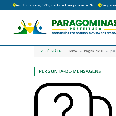
Av. do Contorno, 1212, Centro – Paragominas – PA
Seg. a se
VOCÊ ESTÁ EM:
Home
Página inicial
per
»
»
PERGUNTA-DE-MENSAGENS