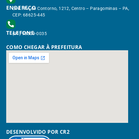
ENDEREÇO
End.: Av. do Contorno, 1212, Centro – Paragominas – PA,
CEP: 68625-445
TELEFONE
(91) 98309-0035
COMO CHEGAR À PREFEITURA
DESENVOLVIDO POR CR2