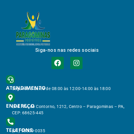
Siga-nos nas redes sociais
ATENDIMENTO
Segunda à Sexta de 08:00 às 12:00-14:00 às 18:00
ENDEREÇO
End.: Av. do Contorno, 1212, Centro – Paragominas – PA,
CEP: 68625-445
TELEFONE
(91) 98309-0035