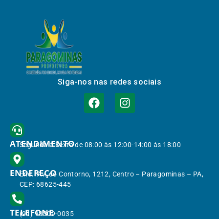
Siga-nos nas redes sociais
ATENDIMENTO
Segunda à Sexta de 08:00 às 12:00-14:00 às 18:00
ENDEREÇO
End.: Av. do Contorno, 1212, Centro – Paragominas – PA,
CEP: 68625-445
TELEFONE
(91) 98309-0035