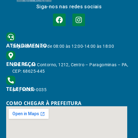
Siga-nos nas redes sociais
ATENDIMENTO
Segunda à Sexta de 08:00 às 12:00-14:00 às 18:00
ENDEREÇO
End.: Av. do Contorno, 1212, Centro – Paragominas – PA,
CEP: 68625-445
TELEFONE
(91) 98309-0035
COMO CHEGAR À PREFEITURA