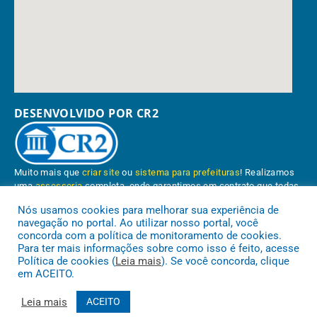
DESENVOLVIDO POR CR2
Muito mais que
criar site
ou
sistema para prefeituras
! Realizamos
uma
assessoria
completa, onde garantimos em contrato que todas
as exigências das
leis de transparência pública
serão atendidas.
Nós usamos cookies para melhorar sua experiência de
navegação no portal. Ao utilizar nosso portal, você
Conheça o
PNTP
e o
Radar da Transparência Pública
concorda com a política de monitoramento de cookies.
Para ter mais informações sobre como isso é feito, acesse
Política de cookies (
Leia mais
). Se você concorda, clique
em ACEITO.
Prefeitura Municipal de Paragominas.
Todos os direitos reservados a
Leia mais
ACEITO