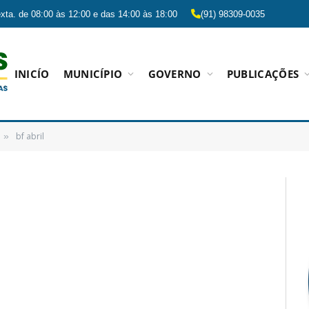
xta. de 08:00 às 12:00 e das 14:00 às 18:00
(91) 98309-0035
INICÍO
MUNICÍPIO
GOVERNO
PUBLICAÇÕES
bf abril
»