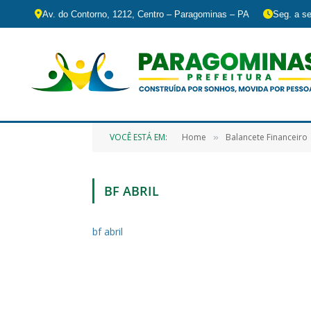
Av. do Contorno, 1212, Centro – Paragominas – PA
Seg. a se
VOCÊ ESTÁ EM:
Home
Balancete Financeiro
»
BF ABRIL
bf abril