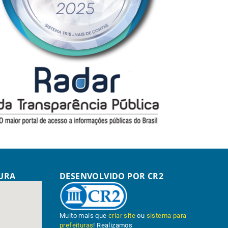
TURA
DESENVOLVIDO POR CR2
Muito mais que
criar site
ou
sistema para
prefeituras
! Realizamos