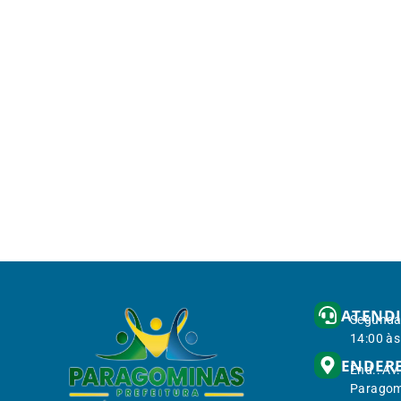
ATEND
Segunda 
14:00 às
ENDER
End.: Av
Paragom