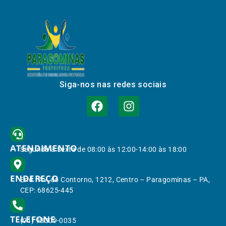
Siga-nos nas redes sociais
ATENDIMENTO
Segunda à Sexta de 08:00 às 12:00-14:00 às 18:00
ENDEREÇO
End.: Av. do Contorno, 1212, Centro – Paragominas – PA,
CEP: 68625-445
TELEFONE
(91) 98309-0035