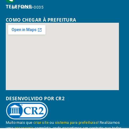
TELEFONE
(91) 98309-0035
COMO CHEGAR À PREFEITURA
DESENVOLVIDO POR CR2
Muito mais que
criar site
ou
sistema para prefeituras
! Realizamos
uma
assessoria
completa, onde garantimos em contrato que todas