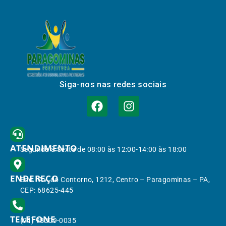
Siga-nos nas redes sociais
ATENDIMENTO
Segunda à Sexta de 08:00 às 12:00-14:00 às 18:00
ENDEREÇO
End.: Av. do Contorno, 1212, Centro – Paragominas – PA,
CEP: 68625-445
TELEFONE
(91) 98309-0035